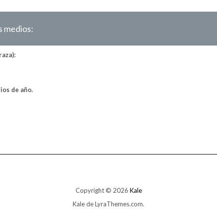
s medios:
raza):
ios de año.
Copyright © 2026
Kale
Kale
de LyraThemes.com.