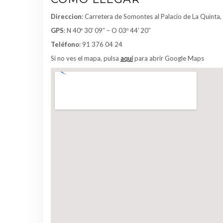
Direccion
: Carretera de Somontes al Palacio de La Quinta,
GPS
: N 40º 30′ 09″ – O 03º 44′ 20″
Teléfono
: 91 376 04 24
Si no ves el mapa, pulsa
aquí
para abrir Google Maps