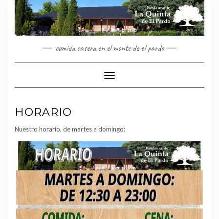
Saltar
al
contenido
comida casera en el monte de el pardo
Cambiar
modo
de
navegación
HORARIO
Nuestro horario, de martes a domingo: